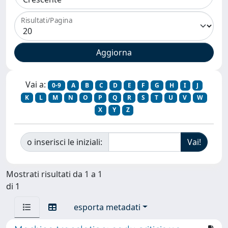
Risultati/Pagina
Vai a:
0-9
A
B
C
D
E
F
G
H
I
J
K
L
M
N
O
P
Q
R
S
T
U
V
W
X
Y
Z
o inserisci le iniziali:
Mostrati risultati da 1 a 1
di 1
esporta metadati