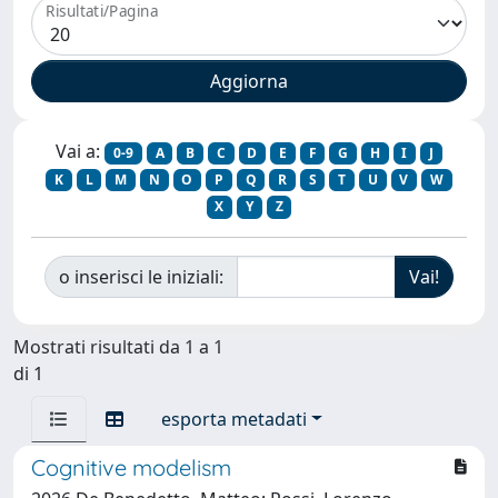
Risultati/Pagina
Vai a:
0-9
A
B
C
D
E
F
G
H
I
J
K
L
M
N
O
P
Q
R
S
T
U
V
W
X
Y
Z
o inserisci le iniziali:
Mostrati risultati da 1 a 1
di 1
esporta metadati
Cognitive modelism