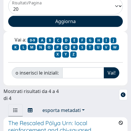
Risultati/Pagina
Vai a:
0-9
A
B
C
D
E
F
G
H
I
J
K
L
M
N
O
P
Q
R
S
T
U
V
W
X
Y
Z
o inserisci le iniziali:
Mostrati risultati da 4 a 4
di 4
esporta metadati
The Rescaled Pólya Urn: local
reinforcement and chi-squared