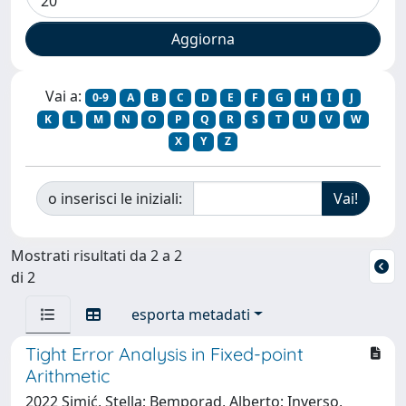
Vai a:
0-9
A
B
C
D
E
F
G
H
I
J
K
L
M
N
O
P
Q
R
S
T
U
V
W
X
Y
Z
o inserisci le iniziali:
Mostrati risultati da 2 a 2
di 2
esporta metadati
Tight Error Analysis in Fixed-point
Arithmetic
2022 Simić, Stella; Bemporad, Alberto; Inverso,