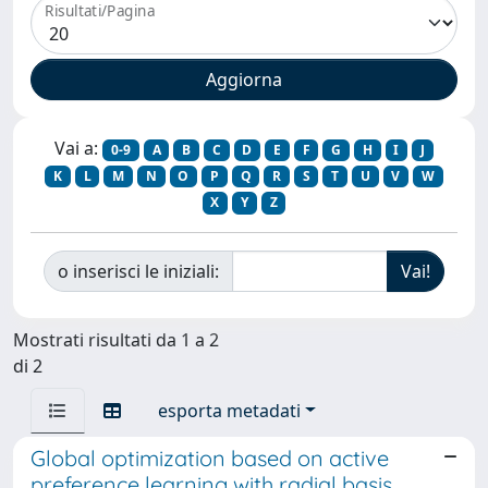
Risultati/Pagina
Vai a:
0-9
A
B
C
D
E
F
G
H
I
J
K
L
M
N
O
P
Q
R
S
T
U
V
W
X
Y
Z
o inserisci le iniziali:
Mostrati risultati da 1 a 2
di 2
esporta metadati
Global optimization based on active
preference learning with radial basis