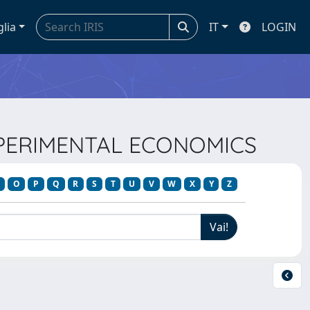
glia
IT
LOGIN
EXPERIMENTAL ECONOMICS
O
P
Q
R
S
T
U
V
W
X
Y
Z