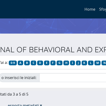
Home
Sfo
OURNAL OF BEHAVIORAL AND 
ai a:
0-9
A
B
C
D
E
F
G
H
I
J
K
L
M
N
o inserisci le iniziali:
tati da 3 a 5 di 5
esporta metadati