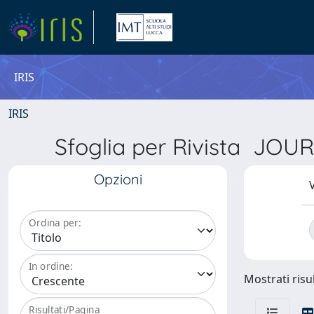
IRIS
IRIS
Sfoglia per Rivista J
Opzioni
V
Ordina per:
In ordine:
Mostrati risul
Risultati/Pagina