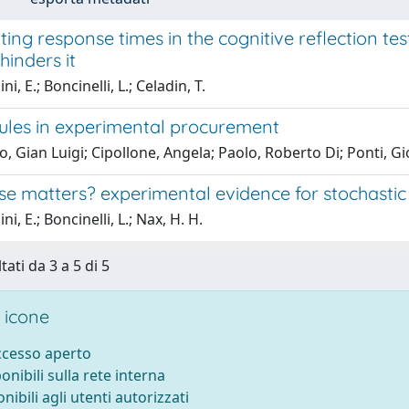
ing response times in the cognitive reflection tes
hinders it
ni, E.; Boncinelli, L.; Celadin, T.
rules in experimental procurement
, Gian Luigi; Cipollone, Angela; Paolo, Roberto Di; Ponti, G
e matters? experimental evidence for stochastic 
ni, E.; Boncinelli, L.; Nax, H. H.
tati da 3 a 5 di 5
 icone
accesso aperto
ponibili sulla rete interna
onibili agli utenti autorizzati