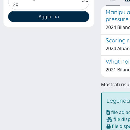
Manipulat
pressure 
2024 Bilanci
Scoring 
2024 Albano
What nois
2021 Bilanci
Mostrati risul
Legenda
file ad 
file dis
file disp