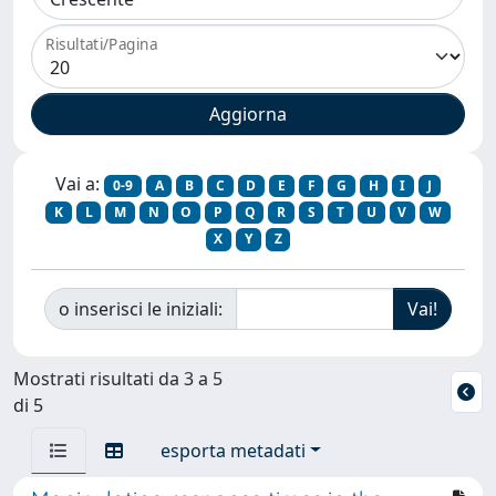
Risultati/Pagina
Vai a:
0-9
A
B
C
D
E
F
G
H
I
J
K
L
M
N
O
P
Q
R
S
T
U
V
W
X
Y
Z
o inserisci le iniziali:
Mostrati risultati da 3 a 5
di 5
esporta metadati