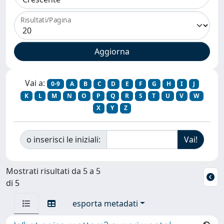
Risultati/Pagina
Vai a:
0-9
A
B
C
D
E
F
G
H
I
J
K
L
M
N
O
P
Q
R
S
T
U
V
W
X
Y
Z
o inserisci le iniziali:
Mostrati risultati da 5 a 5
di 5
esporta metadati