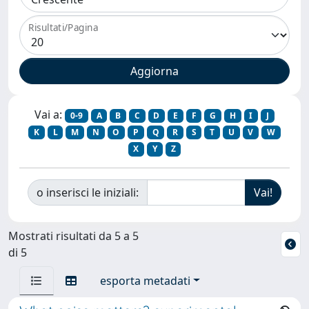
Risultati/Pagina
Vai a:
0-9
A
B
C
D
E
F
G
H
I
J
K
L
M
N
O
P
Q
R
S
T
U
V
W
X
Y
Z
o inserisci le iniziali:
Mostrati risultati da 5 a 5
di 5
esporta metadati