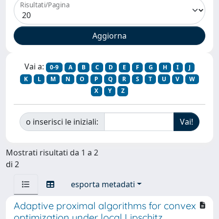
Risultati/Pagina
Vai a:
0-9
A
B
C
D
E
F
G
H
I
J
K
L
M
N
O
P
Q
R
S
T
U
V
W
X
Y
Z
o inserisci le iniziali:
Mostrati risultati da 1 a 2
di 2
esporta metadati
Adaptive proximal algorithms for convex
optimization under local Lipschitz