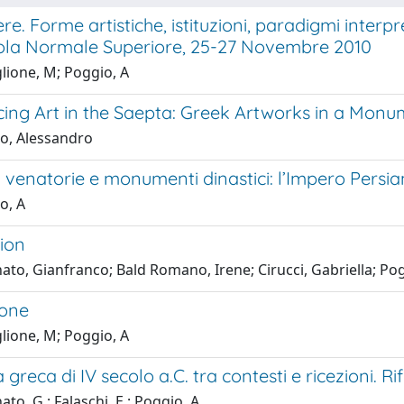
re. Forme artistiche, istituzioni, paradigmi interpr
uola Normale Superiore, 25-27 Novembre 2010
lione, M; Poggio, A
cing Art in the Saepta: Greek Artworks in a Mon
o, Alessandro
venatorie e monumenti dinastici: l’Impero Persian
o, A
ion
ato, Gianfranco; Bald Romano, Irene; Cirucci, Gabriella; Po
ione
lione, M; Poggio, A
 greca di IV secolo a.C. tra contesti e ricezioni. Ri
to, G.; Falaschi, E.; Poggio, A.