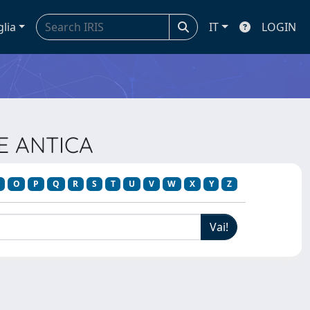
glia
IT
LOGIN
TE ANTICA
O
P
Q
R
S
T
U
V
W
X
Y
Z