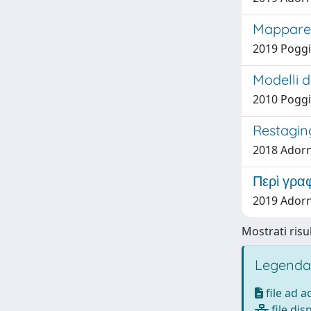
Mappare P
2019 Poggi
Modelli d
2010 Poggi
Restagin
2018 Adorn
Περὶ γραφ
2019 Adorn
Mostrati risul
Legenda
file ad 
file dis