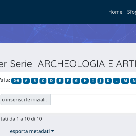
Home
Sfo
per Serie ARCHEOLOGIA E AR
ai a:
0-9
A
B
C
D
E
F
G
H
I
J
K
L
M
N
o inserisci le iniziali:
tati da 1 a 10 di 10
esporta metadati