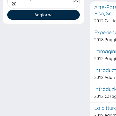
Arte-Pote
Pisa, Sc
2012 Castig
Experien
2018 Poggi
Immagini 
2012 Poggi
Introduct
2018 Adorn
Introduz
2012 Castig
La pittura
2019 Adorna