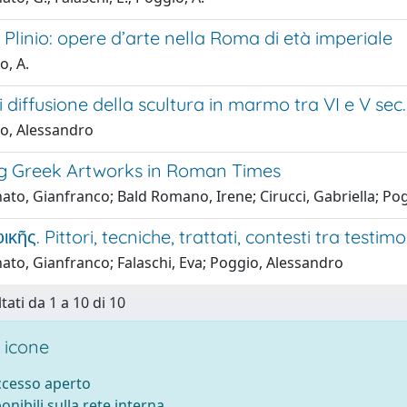
linio: opere d’arte nella Roma di età imperiale
o, A.
i diffusione della scultura in marmo tra VI e V sec. a
o, Alessandro
g Greek Artworks in Roman Times
ato, Gianfranco; Bald Romano, Irene; Cirucci, Gabriella; Po
ικῆς. Pittori, tecniche, trattati, contesti tra testi
ato, Gianfranco; Falaschi, Eva; Poggio, Alessandro
tati da 1 a 10 di 10
 icone
accesso aperto
ponibili sulla rete interna