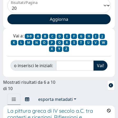
Risultati/Pagina
Vai a:
0-9
A
B
C
D
E
F
G
H
I
J
K
L
M
N
O
P
Q
R
S
T
U
V
W
X
Y
Z
o inserisci le iniziali:
Mostrati risultati da 6 a 10
di 10
esporta metadati
La pittura greca di IV secolo a.C. tra
contesti e ricezioni. Riflessioni e