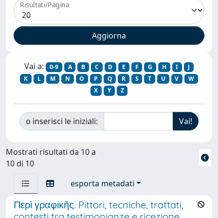
Risultati/Pagina
Vai a:
0-9
A
B
C
D
E
F
G
H
I
J
K
L
M
N
O
P
Q
R
S
T
U
V
W
X
Y
Z
o inserisci le iniziali:
Mostrati risultati da 10 a
10 di 10
esporta metadati
Περὶ γραφικῆς. Pittori, tecniche, trattati,
contesti tra testimonianze e ricezione