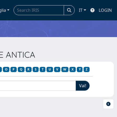
glia
IT
LOGIN
TE ANTICA
O
P
Q
R
S
T
U
V
W
X
Y
Z