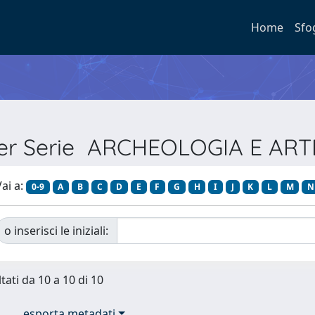
Home
Sfo
per Serie ARCHEOLOGIA E AR
ai a:
0-9
A
B
C
D
E
F
G
H
I
J
K
L
M
N
o inserisci le iniziali:
tati da 10 a 10 di 10
esporta metadati