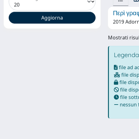
Περὶ γραφ
2019 Adorn
Mostrati risul
Legenda
file ad 
file dis
file disp
file disp
file sot
nessun f