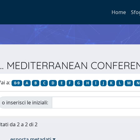
Home
Sfo
ie ... MEDITERRANEAN CONFE
ai a:
0-9
A
B
C
D
E
F
G
H
I
J
K
L
M
N
o inserisci le iniziali:
tati da 2 a 2 di 2
esporta metadati