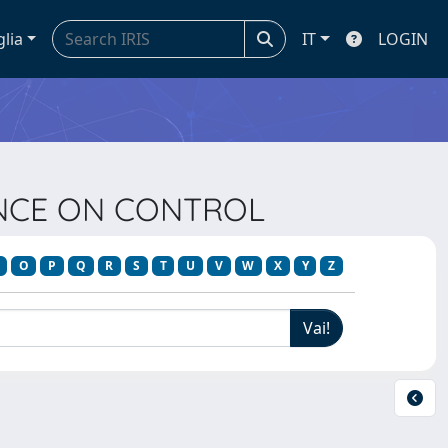
glia
IT
LOGIN
RENCE ON CONTROL
O
P
Q
R
S
T
U
V
W
X
Y
Z