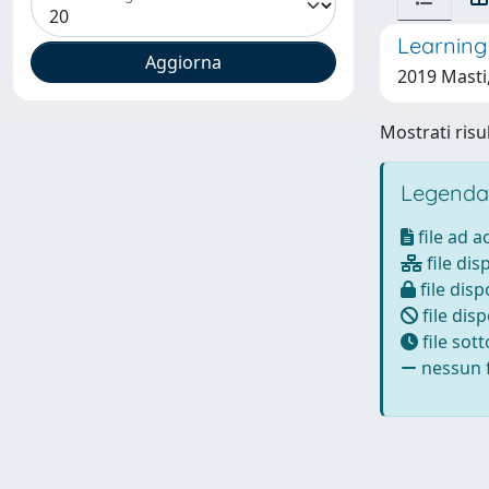
Learning 
2019 Masti,
Mostrati risul
Legenda
file ad 
file dis
file disp
file disp
file sot
nessun f