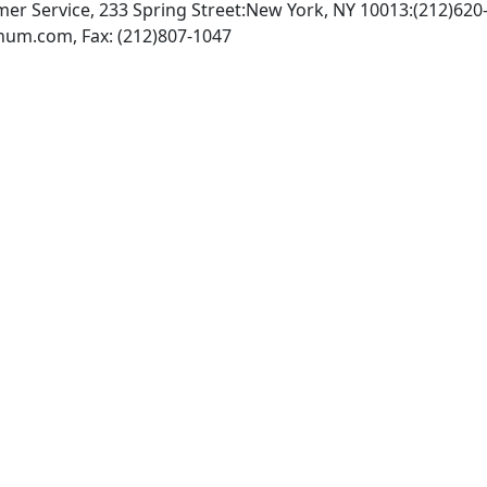
r Service, 233 Spring Street:New York, NY 10013:(212)620-
INTERNET: http://www.plenum.com, Fax: (212)807-1047