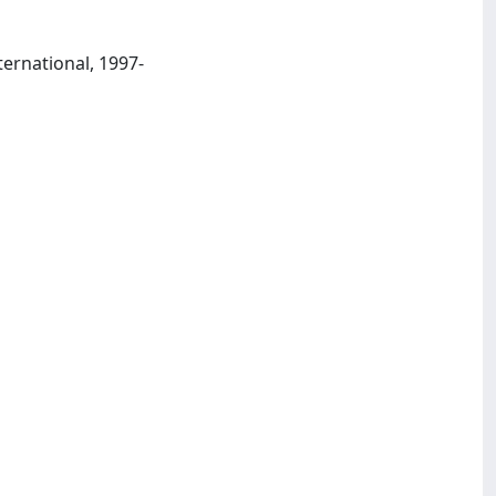
Bedford (Wolseley Business Park, Wolseley Rd, Kempston, Bedford MK42 7PW) : IFS International, 1997-