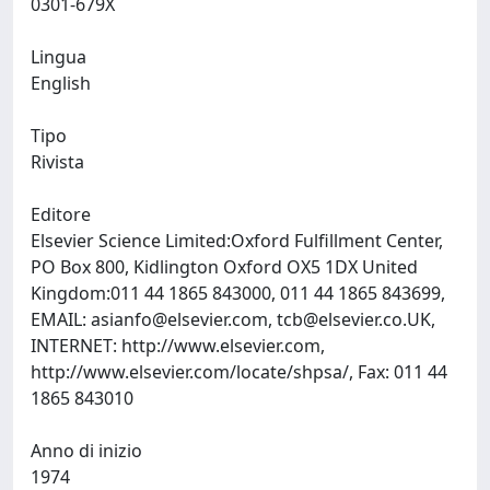
0301-679X
Lingua
English
Tipo
Rivista
Editore
Elsevier Science Limited:Oxford Fulfillment Center,
PO Box 800, Kidlington Oxford OX5 1DX United
Kingdom:011 44 1865 843000, 011 44 1865 843699,
EMAIL:
asianfo@elsevier.com
,
tcb@elsevier.co.UK
,
INTERNET: http://www.elsevier.com,
http://www.elsevier.com/locate/shpsa/, Fax: 011 44
1865 843010
Anno di inizio
1974