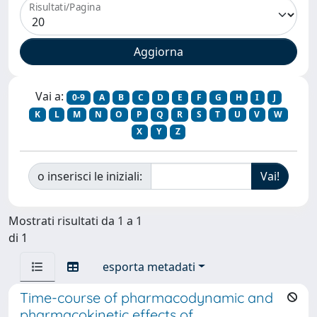
Risultati/Pagina
Vai a:
0-9
A
B
C
D
E
F
G
H
I
J
K
L
M
N
O
P
Q
R
S
T
U
V
W
X
Y
Z
o inserisci le iniziali:
Mostrati risultati da 1 a 1
di 1
esporta metadati
Time-course of pharmacodynamic and
pharmacokinetic effects of