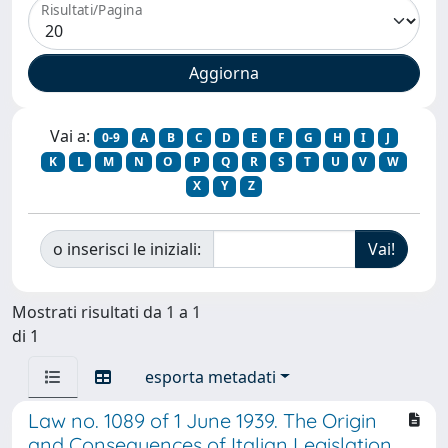
Risultati/Pagina
Vai a:
0-9
A
B
C
D
E
F
G
H
I
J
K
L
M
N
O
P
Q
R
S
T
U
V
W
X
Y
Z
o inserisci le iniziali:
Mostrati risultati da 1 a 1
di 1
esporta metadati
Law no. 1089 of 1 June 1939. The Origin
and Consequences of Italian Legislation