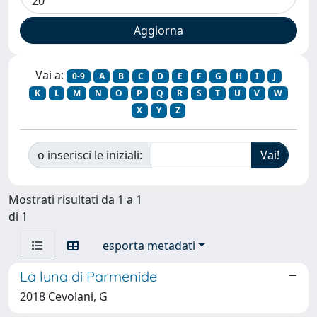
Vai a:
0-9
A
B
C
D
E
F
G
H
I
J
K
L
M
N
O
P
Q
R
S
T
U
V
W
X
Y
Z
o inserisci le iniziali:
Mostrati risultati da 1 a 1
di 1
esporta metadati
La luna di Parmenide
2018 Cevolani, G