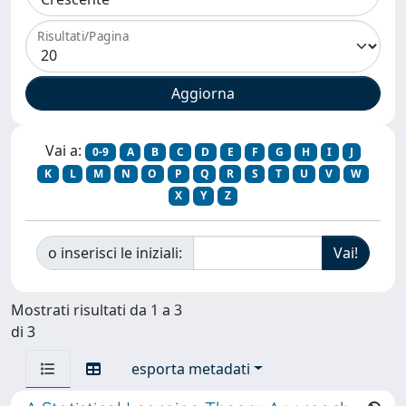
Risultati/Pagina
Vai a:
0-9
A
B
C
D
E
F
G
H
I
J
K
L
M
N
O
P
Q
R
S
T
U
V
W
X
Y
Z
o inserisci le iniziali:
Mostrati risultati da 1 a 3
di 3
esporta metadati