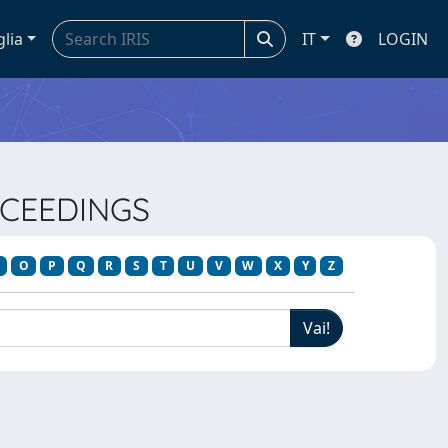
glia
IT
LOGIN
OCEEDINGS
O
P
Q
R
S
T
U
V
W
X
Y
Z