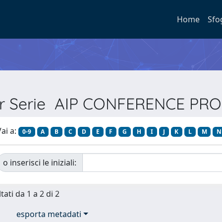
Home
Sfo
per Serie AIP CONFERENCE PR
ai a:
0-9
A
B
C
D
E
F
G
H
I
J
K
L
M
N
o inserisci le iniziali:
tati da 1 a 2 di 2
esporta metadati