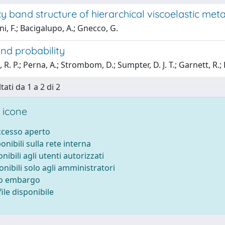
 band structure of hierarchical viscoelastic met
i, F.; Bacigalupo, A.; Gnecco, G.
nd probability
. P.; Perna, A.; Strombom, D.; Sumpter, D. J. T.; Garnett, R.; H
tati da 1 a 2 di 2
 icone
accesso aperto
ponibili sulla rete interna
onibili agli utenti autorizzati
onibili solo agli amministratori
to embargo
ile disponibile