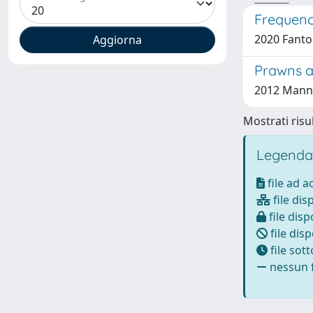
Frequency
2020 Fanton
Prawns a
2012 Mann, R
Mostrati risul
Legenda
file ad 
file dis
file disp
file disp
file sot
nessun f