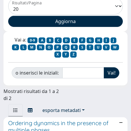
Risultati/Pagina
Vai a:
0-9
A
B
C
D
E
F
G
H
I
J
K
L
M
N
O
P
Q
R
S
T
U
V
W
X
Y
Z
o inserisci le iniziali:
Mostrati risultati da 1 a 2
di 2
esporta metadati
Ordering dynamics in the presence of
multiple phases