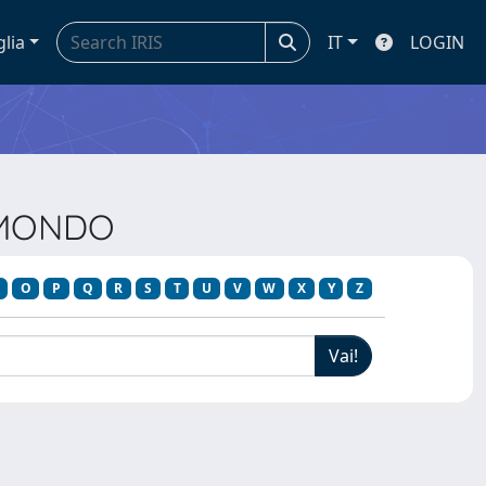
glia
IT
LOGIN
L MONDO
O
P
Q
R
S
T
U
V
W
X
Y
Z