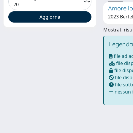
Amore lo
2023 Bertel
Mostrati risul
Legenda
file ad 
file dis
file disp
file disp
file sot
nessun f