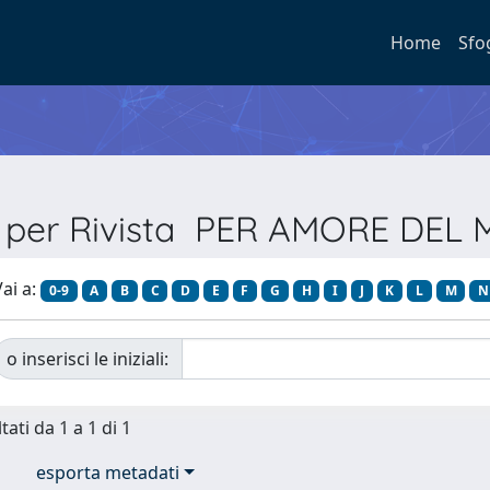
Home
Sfo
a per Rivista PER AMORE DE
ai a:
0-9
A
B
C
D
E
F
G
H
I
J
K
L
M
N
o inserisci le iniziali:
tati da 1 a 1 di 1
esporta metadati