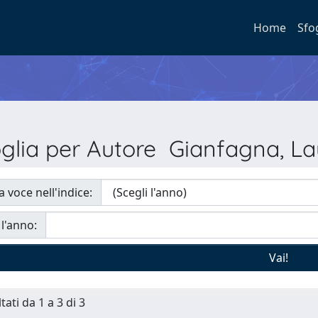
Home
Sfo
oglia per Autore Gianfagna, La
a voce nell'indice:
 l'anno:
tati da 1 a 3 di 3