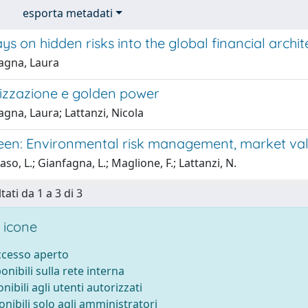
esporta metadati
ys on hidden risks into the global financial archit
agna, Laura
izzazione e golden power
gna, Laura; Lattanzi, Nicola
een: Environmental risk management, market va
so, L.; Gianfagna, L.; Maglione, F.; Lattanzi, N.
tati da 1 a 3 di 3
 icone
accesso aperto
ponibili sulla rete interna
onibili agli utenti autorizzati
onibili solo agli amministratori