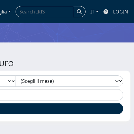
glia
IT
LOGIN
ura