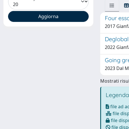
Four essa
2017 Gianf
Deglobal
2022 Gianfa
Going gr
2023 Dal Ma
Mostrati risul
Legenda
file ad 
file dis
file disp
file disp