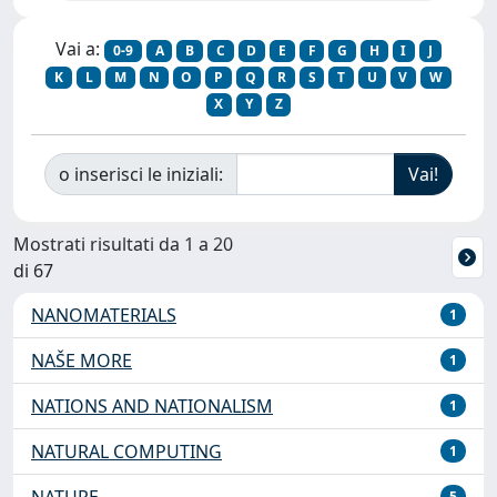
Vai a:
0-9
A
B
C
D
E
F
G
H
I
J
K
L
M
N
O
P
Q
R
S
T
U
V
W
X
Y
Z
o inserisci le iniziali:
Mostrati risultati da 1 a 20
di 67
NANOMATERIALS
1
NAŠE MORE
1
NATIONS AND NATIONALISM
1
NATURAL COMPUTING
1
NATURE
5