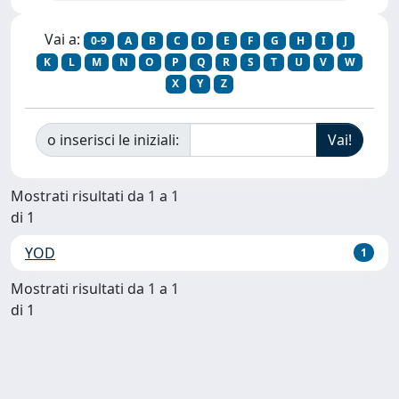
Vai a:
0-9
A
B
C
D
E
F
G
H
I
J
K
L
M
N
O
P
Q
R
S
T
U
V
W
X
Y
Z
o inserisci le iniziali:
Mostrati risultati da 1 a 1
di 1
YOD
1
Mostrati risultati da 1 a 1
di 1