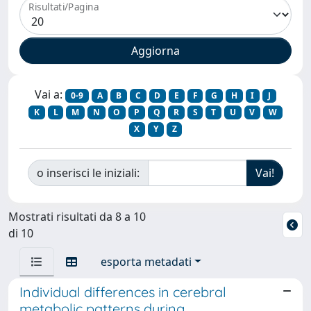
Risultati/Pagina
Vai a:
0-9
A
B
C
D
E
F
G
H
I
J
K
L
M
N
O
P
Q
R
S
T
U
V
W
X
Y
Z
o inserisci le iniziali:
Mostrati risultati da 8 a 10
di 10
esporta metadati
Individual differences in cerebral
metabolic patterns during