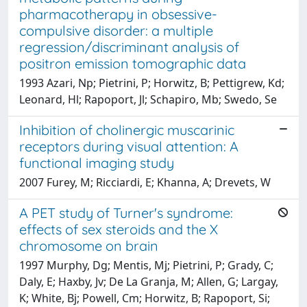
pharmacotherapy in obsessive-
compulsive disorder: a multiple
regression/discriminant analysis of
positron emission tomographic data
1993 Azari, Np; Pietrini, P; Horwitz, B; Pettigrew, Kd;
Leonard, Hl; Rapoport, Jl; Schapiro, Mb; Swedo, Se
Inhibition of cholinergic muscarinic
receptors during visual attention: A
functional imaging study
2007 Furey, M; Ricciardi, E; Khanna, A; Drevets, W
A PET study of Turner's syndrome:
effects of sex steroids and the X
chromosome on brain
1997 Murphy, Dg; Mentis, Mj; Pietrini, P; Grady, C;
Daly, E; Haxby, Jv; De La Granja, M; Allen, G; Largay,
K; White, Bj; Powell, Cm; Horwitz, B; Rapoport, Si;