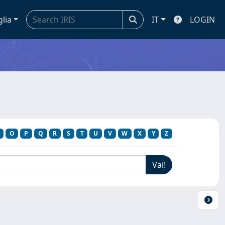
glia
IT
LOGIN
O
P
Q
R
S
T
U
V
W
X
Y
Z