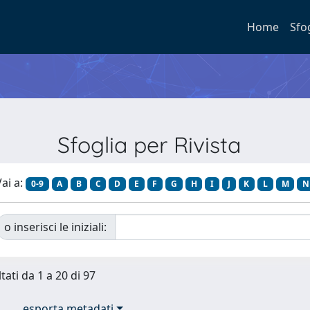
Home
Sfo
Sfoglia per Rivista
ai a:
0-9
A
B
C
D
E
F
G
H
I
J
K
L
M
N
o inserisci le iniziali:
tati da 1 a 20 di 97
esporta metadati