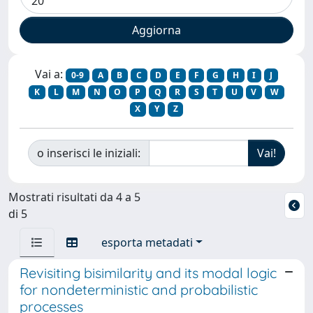
Vai a:
0-9
A
B
C
D
E
F
G
H
I
J
K
L
M
N
O
P
Q
R
S
T
U
V
W
X
Y
Z
o inserisci le iniziali:
Mostrati risultati da 4 a 5
di 5
esporta metadati
Revisiting bisimilarity and its modal logic
for nondeterministic and probabilistic
processes