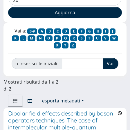
Vai a:
0-9
A
B
C
D
E
F
G
H
I
J
K
L
M
N
O
P
Q
R
S
T
U
V
W
X
Y
Z
o inserisci le iniziali:
Mostrati risultati da 1 a 2
di 2
esporta metadati
Dipolar field effects described by boson
operators techniques: The case of
intermolecular multiple-quantum