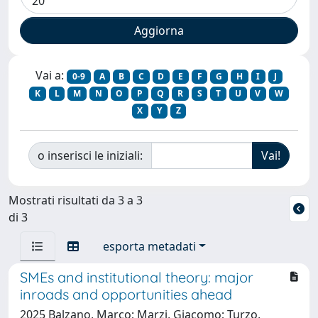
Vai a:
0-9
A
B
C
D
E
F
G
H
I
J
K
L
M
N
O
P
Q
R
S
T
U
V
W
X
Y
Z
o inserisci le iniziali:
Mostrati risultati da 3 a 3
di 3
esporta metadati
SMEs and institutional theory: major
inroads and opportunities ahead
2025 Balzano, Marco; Marzi, Giacomo; Turzo,