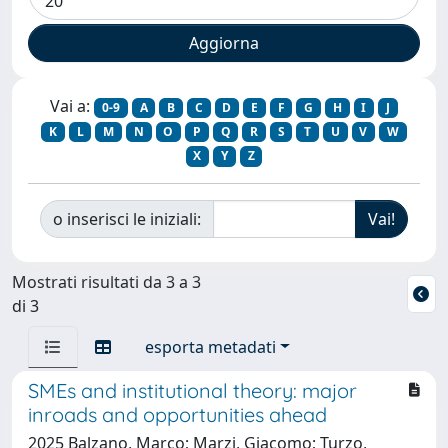
Vai a:
0-9
A
B
C
D
E
F
G
H
I
J
K
L
M
N
O
P
Q
R
S
T
U
V
W
X
Y
Z
o inserisci le iniziali:
Mostrati risultati da 3 a 3
di 3
esporta metadati
SMEs and institutional theory: major
inroads and opportunities ahead
2025 Balzano, Marco; Marzi, Giacomo; Turzo,