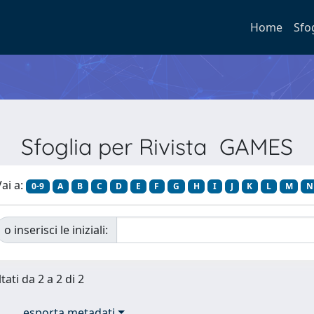
Home
Sfo
Sfoglia per Rivista GAMES
ai a:
0-9
A
B
C
D
E
F
G
H
I
J
K
L
M
N
o inserisci le iniziali:
tati da 2 a 2 di 2
esporta metadati