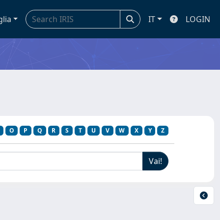
glia
IT
LOGIN
O
P
Q
R
S
T
U
V
W
X
Y
Z