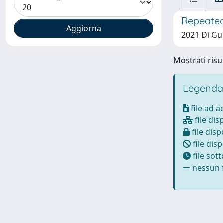
Repeated
2021 Di Guid
Mostrati risul
Legenda
file ad 
file dis
file disp
file disp
file sot
nessun f