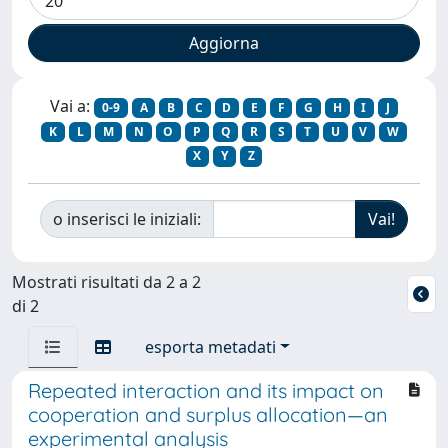
Vai a:
0-9
A
B
C
D
E
F
G
H
I
J
K
L
M
N
O
P
Q
R
S
T
U
V
W
X
Y
Z
o inserisci le iniziali:
Mostrati risultati da 2 a 2
di 2
esporta metadati
Repeated interaction and its impact on
cooperation and surplus allocation—an
experimental analysis