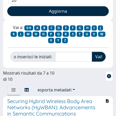
Vai a:
0-9
A
B
C
D
E
F
G
H
I
J
K
L
M
N
O
P
Q
R
S
T
U
V
W
X
Y
Z
o inserisci le iniziali:
Mostrati risultati da 7 a 10
di 10
esporta metadati
Securing Hybrid Wireless Body Area
Networks (HyWBAN): Advancements
in Semantic Communications