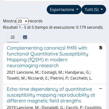
Esportazione
Tutti (5)
Mostra
records
Risultati 1 - 5 di 5 (tempo di esecuzione: 0.179 secondi).
Complementing canonical fMRI with
functional Quantitative Susceptibility
Mapping (fQSM) in modern
neuroimaging research
2021 Lancione, M.; Costagli, M.; Handjaras, G.;
Tosetti, M.; Ricciardi, E.; Pietrini, P.; Cecchetti, L.
Echo-time dependency of quantitative
susceptibility mapping reproducibility at
different magnetic field strengths
2019 Lancione, M.; Donatelli, G.; Cecchi, P.; Cosottini,