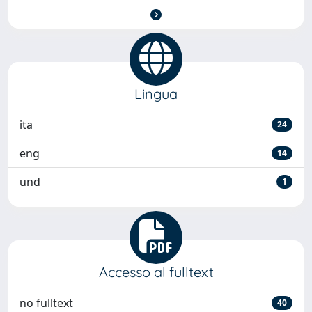
Lingua
ita
24
eng
14
und
1
Accesso al fulltext
no fulltext
40