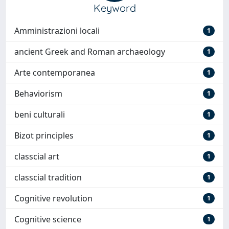
Keyword
Amministrazioni locali
1
ancient Greek and Roman archaeology
1
Arte contemporanea
1
Behaviorism
1
beni culturali
1
Bizot principles
1
classcial art
1
classcial tradition
1
Cognitive revolution
1
Cognitive science
1