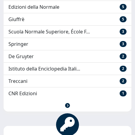
Edizioni della Normale
5
Giuffrè
5
Scuola Normale Superiore, École F...
3
Springer
3
De Gruyter
2
Istituto della Enciclopedia Itali...
2
Treccani
2
CNR Edizioni
1