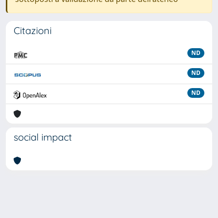
Citazioni
ND
ND
ND
social impact
Powered by
IRIS
-
about IRIS
-