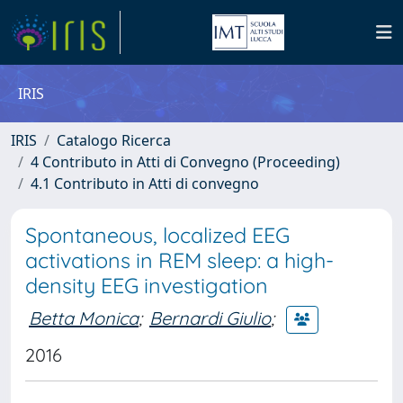
IRIS
IRIS
Catalogo Ricerca
4 Contributo in Atti di Convegno (Proceeding)
4.1 Contributo in Atti di convegno
Spontaneous, localized EEG
activations in REM sleep: a high-
density EEG investigation
Betta Monica
;
Bernardi Giulio
;
2016