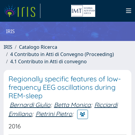
IRIS
IRIS
Catalogo Ricerca
4 Contributo in Atti di Convegno (Proceeding)
4.1 Contributo in Atti di convegno
Regionally specific features of low-
frequency EEG oscillations during
REM-sleep
Bernardi Giulio
;
Betta Monica
;
Ricciardi
Emiliano
;
Pietrini Pietro
;
2016