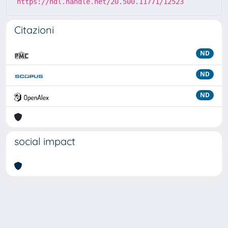
https://hdl.handle.net/20.500.11771/12523
Citazioni
ND
ND
ND
social impact
Powered by
IRIS
-
about IRIS
-