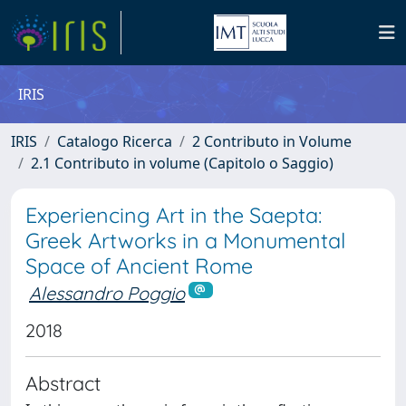
IRIS
IRIS
Catalogo Ricerca
2 Contributo in Volume
2.1 Contributo in volume (Capitolo o Saggio)
Experiencing Art in the Saepta:
Greek Artworks in a Monumental
Space of Ancient Rome
Alessandro Poggio
2018
Abstract