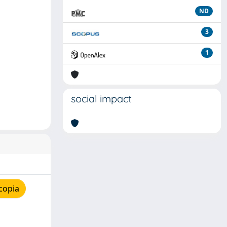
ND
3
1
social impact
copia