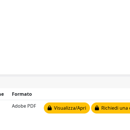
ne
Formato
Adobe PDF
Visualizza/Apri
Richiedi una 