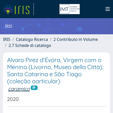
IRIS
IRIS
Catalogo Ricerca
2 Contributo in Volume
2.7 Schede di catalogo
Alvaro Pirez d'Évora, Virgem com o
Menino (Livorno, Museo della Città);
Santa Catarina e Sāo Tiago
(coleçāo oarticular)
caramico
2020