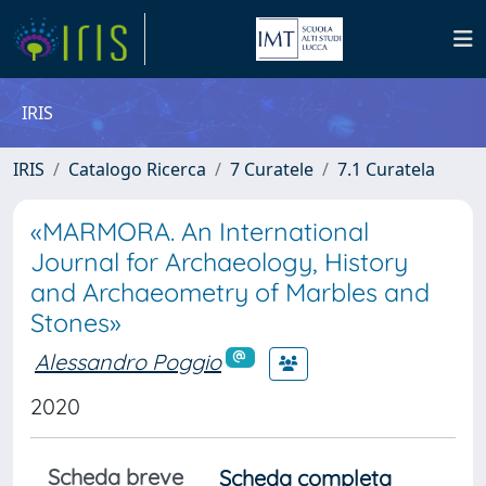
IRIS
IRIS
Catalogo Ricerca
7 Curatele
7.1 Curatela
«MARMORA. An International
Journal for Archaeology, History
and Archaeometry of Marbles and
Stones»
Alessandro Poggio
2020
Scheda breve
Scheda completa