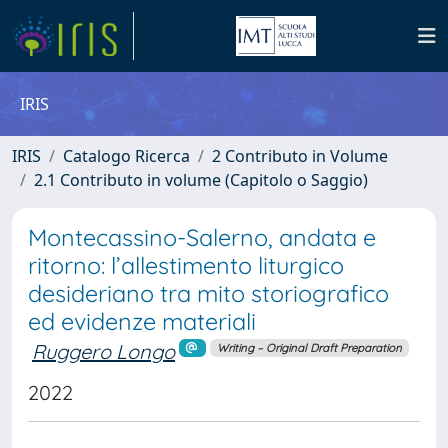
IRIS
IRIS
Catalogo Ricerca
2 Contributo in Volume
2.1 Contributo in volume (Capitolo o Saggio)
Montecassino-Salerno, andata e
ritorno: l’allestimento liturgico
desideriano tra mito storiografico
ed evidenze materiali
Ruggero Longo
Writing – Original Draft Preparation
2022