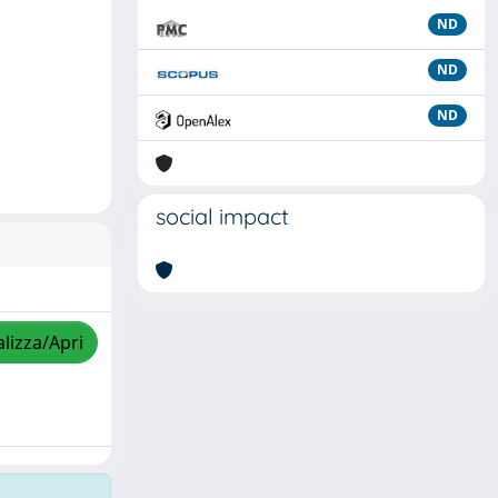
ND
ND
ND
social impact
alizza/Apri