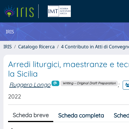
IRIS
IRIS
Catalogo Ricerca
4 Contributo in Atti di Conveg
Arredi liturgici, maestranze e t
la Sicilia
Ruggero Longo
;
Writing – Original Draft Preparation
2022
Scheda breve
Scheda completa
Sched