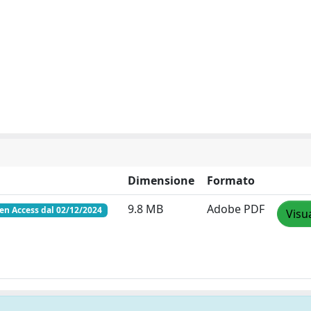
Dimensione
Formato
9.8 MB
Adobe PDF
n Access dal 02/12/2024
Visu