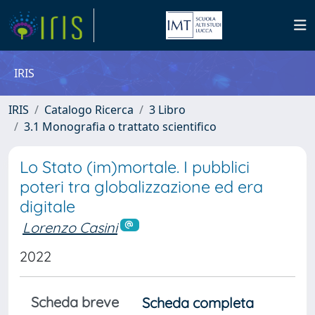
IRIS
IRIS
Catalogo Ricerca
3 Libro
3.1 Monografia o trattato scientifico
Lo Stato (im)mortale. I pubblici
poteri tra globalizzazione ed era
digitale
Lorenzo Casini
2022
Scheda breve
Scheda completa